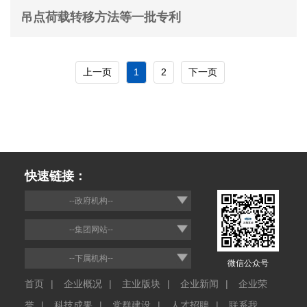
吊点荷载转移方法等一批专利
上一页
1
2
下一页
快速链接：
--政府机构--
--集团网站--
--下属机构--
微信公众号
首页
|
企业概况
|
主业版块
|
企业新闻
|
企业荣
誉
|
科技成果
|
党群建设
|
人才招聘
|
联系我