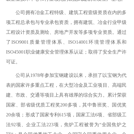
公司拥有冶金工程特级、建筑工程壹级资质在内的多
项工程总承包与专业承包资质，拥有建筑、冶金行业甲级
工程设计资质及测绘、房地产开发等多项专业资质。通过
了
ISO9001质量管理体系、ISO14001环境管理体系和
ISO45001职业健康安全管理体系认证；取得了安全生产许
可证。
公司从
1978年参加宝钢建设以来，承担了以宝钢为代
表的国家许多重点工程，在大型冶金及工业项目、高端民
建、市政、交通等项目上具有雄厚的综合实力。累计荣获
国家、部省级优质工程奖200多项，其中鲁班奖、国优奖
20余项；形成了国家专利615项，国家工法6项、省部级工
法92项、企业工法223项，焦炉工程被誉为“全国焦炉之