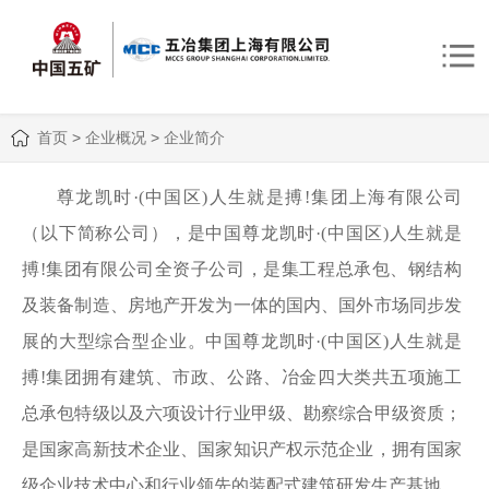
首页
>
企业概况
>
企业简介
尊龙凯时·(中国区)人生就是搏!集团上海有限公司
（以下简称公司），是中国尊龙凯时·(中国区)人生就是
搏!集团有限公司全资子公司，是集工程总承包、钢结构
及装备制造、房地产开发为一体的国内、国外市场同步发
展的大型综合型企业。中国尊龙凯时·(中国区)人生就是
搏!集团拥有建筑、市政、公路、冶金四大类共五项施工
总承包特级以及六项设计行业甲级、勘察综合甲级资质；
是国家高新技术企业、国家知识产权示范企业，拥有国家
级企业技术中心和行业领先的装配式建筑研发生产基地。