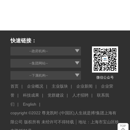
快速链接：
--政府机构--
--集团网站--
--下属机构--
微信公众号
首页
|
企业概况
|
主业版块
|
企业新闻
|
企业荣
誉
|
科技成果
|
党群建设
|
人才招聘
|
联系我
们
|
English
|
copyright ©2022 尊龙凯时·(中国区)人生就是搏!集团上海有
|
限公司
版权所有 未经许可不得转载
地址：上海市宝山区铁
TOP