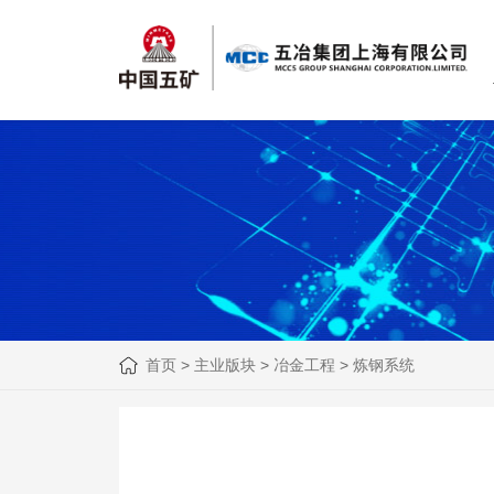
首页
>
主业版块
>
冶金工程
>
炼钢系统