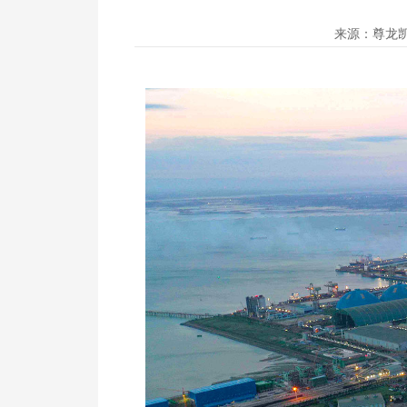
+
.
-
来源：尊龙凯时·(