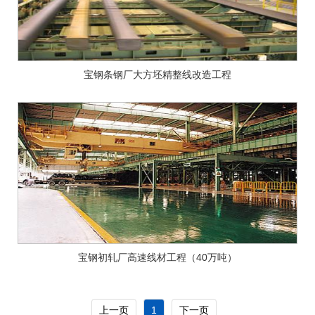
宝钢条钢厂大方坯精整线改造工程
宝钢初轧厂高速线材工程（40万吨）
上一页
1
下一页