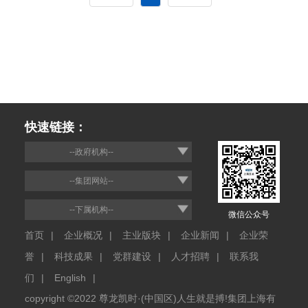
快速链接：
--政府机构--
--集团网站--
--下属机构--
微信公众号
首页
|
企业概况
|
主业版块
|
企业新闻
|
企业荣
誉
|
科技成果
|
党群建设
|
人才招聘
|
联系我
们
|
English
|
copyright ©2022 尊龙凯时·(中国区)人生就是搏!集团上海有