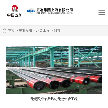
首页
>
主业版块
>
冶金工程
>
钢管
无锡西姆莱斯热轧无缝钢管工程